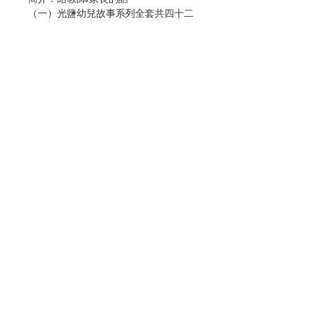
（一）光鹽幼兒故事系列全套共四十二
冊（幼兒十二冊、幼低十五冊和幼高十
五冊），適合3-6歲的幼兒閱讀。
（二）本故事系列配合幼稚園各級宗教
科課程，可作為該課程的輔助教材。
（三）透過生動、有趣的故事，使幼兒
學習友愛、寬恕、善良的美德，效法基
督愛主愛人的精神。
（四）幼兒如在初學階段得到良好的品
德培育，長大後必能發揮光與鹽的作
用，照亮和感染他身邊的人，使他們也
能感受到基督的愛。
Contact Us
（五）故事內容簡單，使幼兒容易明
白，懂得自行閱讀。
（六）透過家長篇，讓家長明白故事的
主旨，並鼓勵家長陪同幼兒一起閱讀，
Store Address
感受親自閱讀的樂趣。
編輯：天主教香港教區
Payment Method
教理委員會（幼稚園組）
香港天主教教友總會