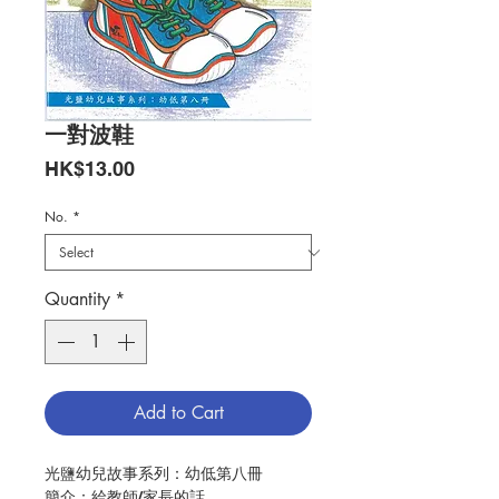
一對波鞋
Price
HK$13.00
No.
*
Quantity
*
Add to Cart
光鹽幼兒故事系列：幼低第八冊
簡介：給教師/家長的話