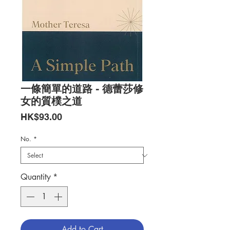
一條簡單的道路 - 德蕾莎修
女的質樸之道
Price
HK$93.00
No.
*
Quantity
*
Add to Cart