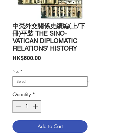
中梵外交關係史續編(上/下
冊)平裝 THE SINO-
VATICAN DIPLOMATIC
RELATIONS' HISTORY
Price
HK$600.00
No.
*
Quantity
*
Add to Cart