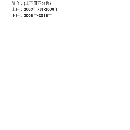
簡介：(上下冊不分售)
上冊：2003年7月-2008年
下冊：2008年-2018年
江國雄教授於1975年應邀入教廷梵蒂
岡廣播電台服務，擔任一等編輯。
2010年服務卅五年期滿退休，仍應邀
繼續協助相關事務至2014年底，先後
為五位教宗服務，他所蒐集的史料可謂
鉅細靡遺，其中有許多不為外人所知的
第一手資訊。他長期關注教廷與中國的
關係不僅出於興趣，更是他關懷天主教
與中國過去、現狀與未來發展所特有的
使命感。教廷與一般世俗國家迥異，觀
Contact Us
察教廷的外交須要認識天主教的教義、
本質及福音的精神，教廷的利益、使命
及外交的運作，天主教會在歷史上所遭
Store Address
遇的劫難，以及天主教會的韌性與耐
力。觀察教廷與中國大陸關係的發展則
須認識中國共產黨的意識型態，中共中
Payment Method
央對宗教的態度、控制宗教的策略及手
法。這些均非某些善於捕風捉影，危言