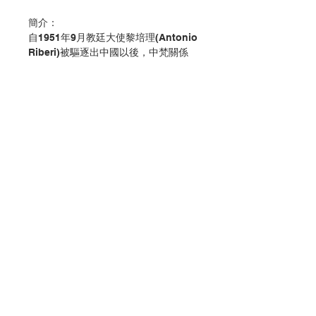
簡介：
自1951年9月教廷大使黎培理(Antonio
Riberi)被驅逐出中國以後，中梵關係
便迅速惡化，導致中國天主教會數十年
來均處於不正常的狀態。自教宗比約十
二世到教宗方濟各，一直以來，中國天
主教會的問題，都是歷任教宗心中的牽
掛。經過多年充滿挑戰性和耐心的談
判，羅馬教廷和中國當局在2018年簽
署了一份極具歷史意義的臨時協議，這
標誌著中國天主教會朝著教會正常化邁
出了一小步，但卻是至關重要的一步。
Contact Us
中國教會長期以來的這種非正常生存狀
態，引發出許多錯綜複雜的間題，例如
Store Address
眾多中國天主教徒的痛苦經歷有何意
義？如何理解政教關係？愛國與對福音
的忠誠之間是否可以並存？梵二後的共
Payment Method
融教會學如何理解普世教會與地方教會
的關係？許多關於骸協議的討論可能只