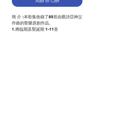
Add to Cart
簡 介 :本歌集收錄了89首由蔡詩亞神父
作曲的聖樂原創作品。
1.將臨期及聖誕期 1-11首
2.農曆新春禮儀 12-15首
3.四旬期 16-24首
4.聖周禮儀（逾越節）25-32首
5.復活期 33-42首
6.常年期一 43-50首
7.常年期二 51-63首
8.常年期三 64-77首
9.常年期四 78-89首
Contact Us
編 者 :香港教區聖樂委員會
頁 數 :484
Store Address
分 類 :音樂
ISBN:9789888303465
No. 3216009269
Payment Method