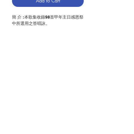
Add to Cart
簡 介 :本歌集收錄98首甲年主日感恩祭
中所選用之答唱詠。
編 者 :香港教區聖樂委員會
頁 數 :302
分 類 :音樂
ISBN:9789888150366
No. 3216009240
Contact Us
Store Address
Payment Method