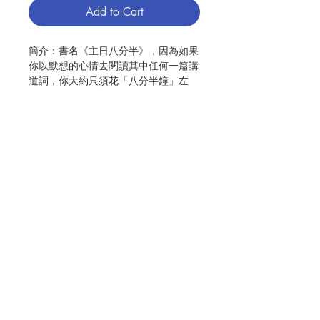
Add to Cart
簡介：書名《主日八分半》，因為如果
你以默想的心情去閱讀其中任何一篇講
道詞，你大約只須花「八分半鐘」左
右。
希望本書能給熱衷於神學本地化的朋
友，提供一些參考。
—摘自 序
作者：徐錦堯
出版：香港公教教研中心
Contact Us
分類：主日道理
初版：2000.11
頁數：188
Store Address
ISBN : 9789628057085
No. 3043012003
Payment Method