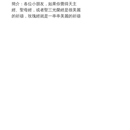
簡介：各位小朋友，如果你覺得天主
經、聖母經，或者聖三光榮經是很美麗
的祈禱，玫瑰經就是一串串美麗的祈禱
文。若你每天有五分鐘的時間誦唸一端
玫瑰經，能使你與聖母瑪利亞一起更親
近天主；若你時間許可，能夠每日唸五
端玫瑰經，更是非常美妙！以玫瑰經祈
禱，是聖母瑪利亞囑咐我們去做的事！
作者：劉婉雯
出版：劉婉雯
頁數：34
初版日期：2018.05
Contact Us
分類：兒童宗教
No. 3409999002
Store Address
Payment Method