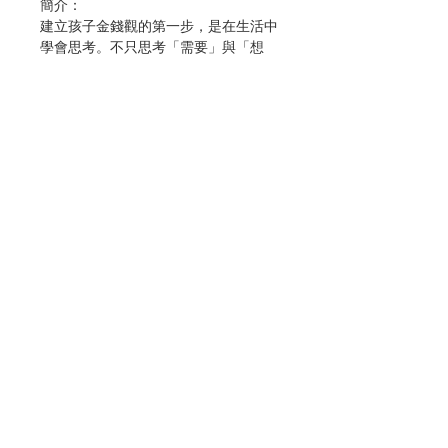
簡介：
建立孩子金錢觀的第一步，是在生活中
學會思考。不只思考「需要」與「想
要」，從「賺錢．存錢．花錢．投資」
開始，建立孩子的生活理財智慧！
作者：Juan C.G. Ibaruen, Paola
Aguirre
譯者：魏嘉儀
出版：水滴文化
分類：兒童圖書
出版日期：2022年10月
頁數：40
Contact Us
ISBN：9786267038512
No. 3183071024
Store Address
Payment Method