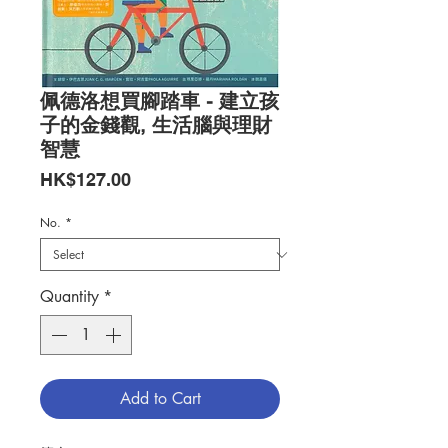
佩德洛想買腳踏車 - 建立孩
子的金錢觀, 生活腦與理財
智慧
Price
HK$127.00
No.
*
Quantity
*
Add to Cart