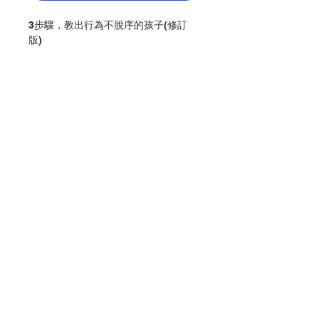
3步驟，教出行為不脫序的孩子(修訂
版)
簡介：
兒童發展專家教您破解孩子情緒及行為
背後的秘密：
孩子為什麼這樣做？分析情緒背後的原
因
傳授正向處理方式&日常行為改善小訣
竅
．當孩子說：「我就是不要，不要就是
Contact Us
不要！」
〔情緒背後〕和爸媽做相反的決定，從
中確定自己是獨立的個體，養成獨立特
Store Address
質。
〔正向教養〕給孩子「二擇一」的選
擇，並將想讓孩子選擇的放在後面。
Payment Method
．當孩子說：「我沒有朋友，同學都不