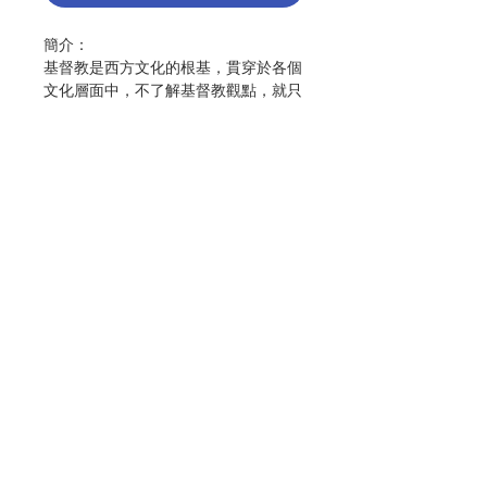
簡介：
基督教是西方文化的根基，貫穿於各個
文化層面中，不了解基督教觀點，就只
能看熱鬧無法看門道，此書是國內極少
數從宗教角度，剖析電影中的信仰意
涵，並且介紹導演、編劇、演員或製作
人的信仰背景，從而看出他們的創作理
念與情節鋪排，帶領讀者能夠讀懂電影
中的真正內涵。
全書以電影題材共分為六章，「夢想與
Contact Us
理念」、「友誼與諒解」、「浪漫的愛
情」「火煉的人生」、「AI與科技」、
「轉角遇見神」。
Store Address
內容涵括經典的基督教電影、流行電影
及獨立電影。每部電影亦提供十個討論
題綱，適合讀書會及小組分享會，一起
Payment Method
欣賞及討論電影，讓電影成為學習人生
課題的有趣教材。