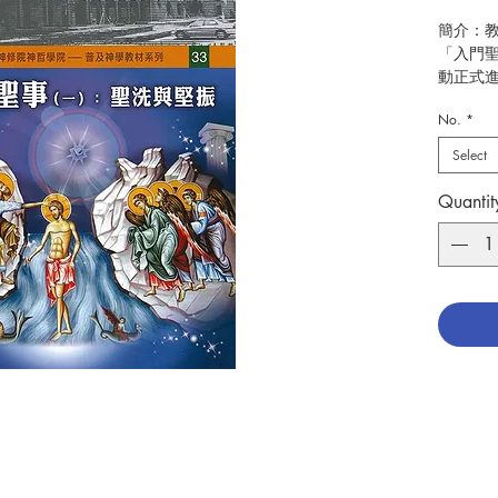
簡介：
「入門
動正式
No.
*
《入門
裡的聖
Select
礎和歷
思想，
Quantit
事的意
編寫：
出版：
版次日期：
分類：
ISBN：9
No. 306