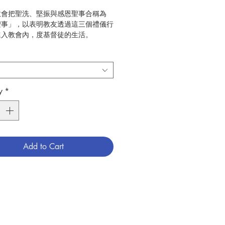
教會把聖洗、堅振與感恩聖事合稱為
聖事」，以表明教友透過這三個禮儀行
進入教會內，度基督徒的生活。
聖事（一）》正要為讀者介紹入門聖事
洗與堅振聖事，說明兩件聖事的聖經基
史沿革，並解說今天施行的情況及神學
期望讀者讀畢本書後，更能瞭解兩件聖
y
*
義。
丘建峰、潘國忠
聖神修院神哲學院
2020.03
Add to Cart
神學
789881430137
3036133