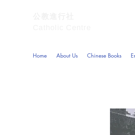
公教進行社
Catholic Centre
Home
About Us
Chinese Books
E