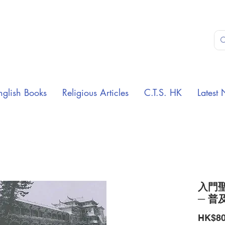
nglish Books
Religious Articles
C.T.S. HK
Latest 
入門
─ 普
HK$80