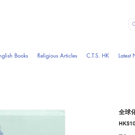
nglish Books
Religious Articles
C.T.S. HK
Latest 
全球
HK$10