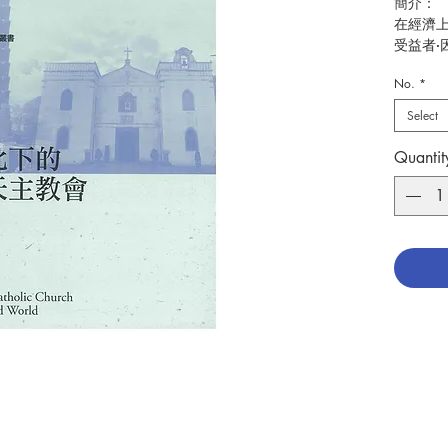
簡介：
在經濟
受益者·
造業的
No.
*
灣的經濟
美科技
Select
晶片，
球化。
Quantit
天主教
地文化
化相遇
例，討
下，和
本文集
灣教會
全球化
天主教
(184
角度，詳
来，乘