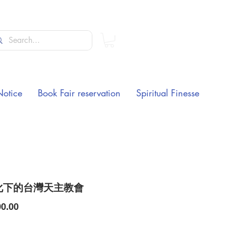
Notice
Book Fair reservation
Spiritual Finesse
化下的台灣天主教會
Price
0.00