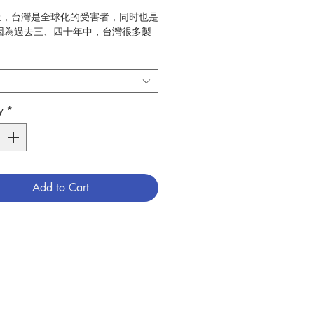
上，台灣是全球化的受害者，同时也是
因為過去三、四十年中，台灣很多製
資金和人才，大量流向大陸，淘空了台
和人力資源。但自2019年起，在中
戰中，台灣的半導體業出產全球八成的
這使台灣因此而起飛的經濟，受益於全
y
*
會是一個道德性的全球化載體。她和當
相遇，舆其他全球化的行動者和當地文
，有什麼分别？我們以台灣天主教為
論這個問題。探討天主教會在全球化
Add to Cart
當地文化所產生的互動。
先從宏觀的角度，從全球化理論帶入台
歷史，作為引子，點出問題，繼而討論
應走「以人為本」的路，以及鳥瞰中國
會在全球化浪潮中，浮沉了百多年
1-2021)來的成敗得失；然後，從微觀的
細審視台灣天主教會自1950年代以
著全球化的浪潮，在教育工作、勞工問