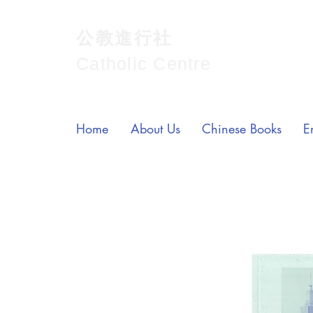
公教進行社
Catholic Centre
Home
About Us
Chinese Books
E