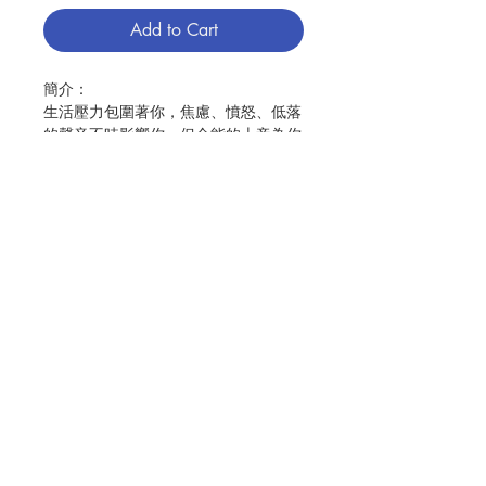
Add to Cart
簡介：
生活壓力包圍著你，焦慮、憤怒、低落
的聲音不時影響你，但全能的上帝為你
擺上一桌盛筵，邀請你與祂同桌共餐。
我們都經歷過內心被一些盤旋不去的聲
音所佔據，例如：我不夠好、每個人都
跟我作對、我做不到、我活該……之
類。這些聲音都來自潛伏在黑暗角落的
Contact Us
敵人，他隨時要找機會進入你的內心、
控制你的生活，當你感到心情低落或壓
力巨大時，就是他入侵的最好時機。
Store Address
敵人會用各種方式坐上耶穌為你準備的
餐桌，並試圖在你的腦中建立據點，用
恐懼、擔憂、不安、焦慮、誘惑、嫉妒
Payment Method
來填滿你的心。這是一場持續不停的爭
戰，讓好牧人耶穌來領導這場戰鬥，無