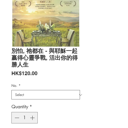
別怕, 祂都在 - 與耶穌一起
贏得心靈爭戰, 活出你的得
勝人生
Price
HK$120.00
No.
*
Quantity
*