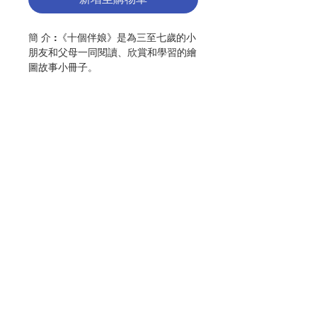
簡 介 :《十個伴娘》是為三至七歲的小
朋友和父母一同閱讀、欣賞和學習的繪
圖故事小冊子。
作 者 :Sister Beth
頁 數 :16
No. 3186009104
聯絡我們
門市地址
付款方式