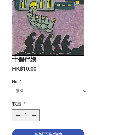
十個伴娘
價
HK$10.00
格
No.
*
數量
*
新增至購物車