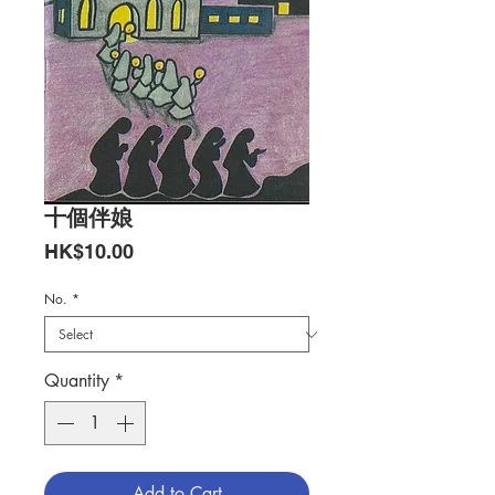
十個伴娘
Price
HK$10.00
No.
*
Quantity
*
Add to Cart