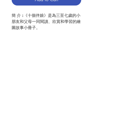
簡 介 :《十個伴娘》是為三至七歲的小
朋友和父母一同閱讀、欣賞和學習的繪
圖故事小冊子。
作 者 :Sister Beth
頁 數 :16
No. 3186009104
Contact Us
Store Address
Payment Method