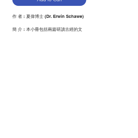
作 者 : 夏偉博士 (Dr. Erwin Schawe)
簡 介 : 本小冊包括兩篇研讀古經的文
章：第一篇是「古經文學史」，解釋古
經由口傳至成書，最後編入聖經的過
程；第二篇是「古經分類法」，分別說
明(一)最古老的古經分類法和(二)西方
基督教會的古經分類法。
出 版：香港公教真理學會
頁 數 : 40
Contact Us
分 類 : 聖經
No. 3016009117
Store Address
Payment Method