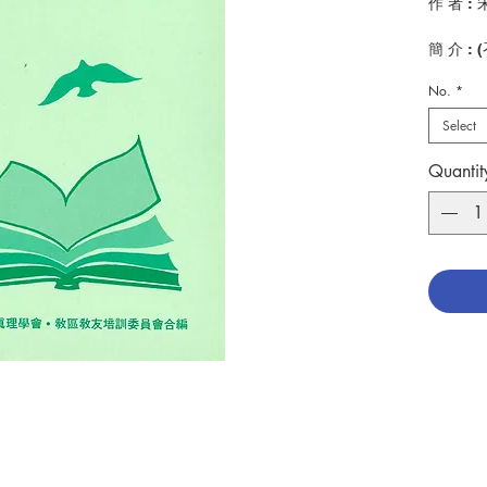
作 者 :
簡 介 
在釋奧
No.
*
釋奧期
望藉此
Select
聖經。
Quantit
出 版：
頁 數 : 6
分 類 :
No. 301