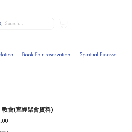
Notice
Book Fair reservation
Spiritual Finesse
教會(查經聚會資料)
Price
.00