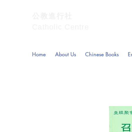
公教進行社
Catholic Centre
Home
About Us
Chinese Books
E