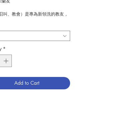
 宋蘭友
: (召叫、教會）是專為新領洗的教友，
期研習聖經而編寫的查經系列之一。在
，正是加深對聖經認識的時候，我們希
小冊子，和教友一同回到教會的根源：
天主透過聖經對新教友的啟示是甚麼。
y
*
香港公教真理學會
0
 聖經
6009130
Add to Cart