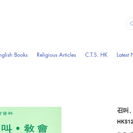
nglish Books
Religious Articles
C.T.S. HK
Latest 
召叫、
HK$12