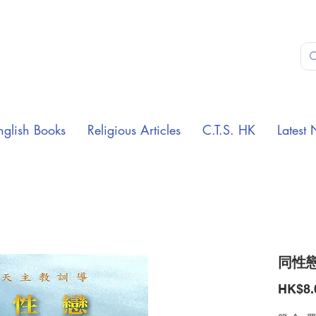
nglish Books
Religious Articles
C.T.S. HK
Latest 
同性戀 
HK$8.