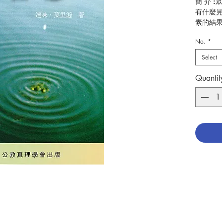
簡 介 
有什麼
素的結
其他問題，
No.
*
單和富
Select
作 者 :達
頁 數 :4
Quantit
分 類 :
ISBN:9
No. 315