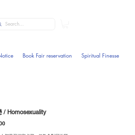
Notice
Book Fair reservation
Spiritual Finesse
/ Homosexuality
Price
00