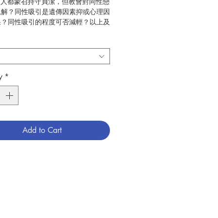
:眾人都蒙召持守貞潔，但教會對同性戀
見解？同性吸引是遺傳因素抑或心理因
果？同性吸引的程度可否減輕？以上及
都由著名的 David Morrison 以簡
有表現力的語言解答。
味‧莫里遜 (David Morrison)
8
y
*
社會
789628909247
6009103
Add to Cart