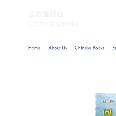
公教進行社
Catholic Centre
Home
About Us
Chinese Books
E