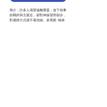
簡介：許多人渴望遠離塵囂，放下俗事
的羈絆與主親近，卻對神操望而卻步，
對避靜方式摸不著頭緒。多瑪斯･格林
神父是資歷超過四十年、經驗豐富的神
師，他以深入淺出的方式帶領我們重新
認識神操的核心精神，提綱挈領地說明
如何做依納爵式八天避靜，同時詳述實
際操練神操四週的動力。本書提供八天
避靜的材料，並整理出「避靜大綱」，
為初學者和進階者準備兩組不同的聖經
材料，可以用於八天「閉關式」避靜，
Contact Us
也能彈性地運用在「日常生活中的避
靜」。無法抽出完整時間做避靜，卻渴
望與主相守的人，可以當作每日祈禱的
默想資料，幫助我們在日常生活中騰出
Store Address
空間，更深刻地體會天主的臨在。
作者：多瑪斯･格林
Payment Method
出版：上智
頁數：205