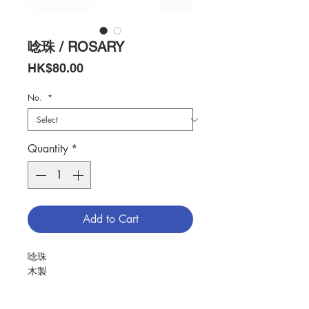
唸珠 / ROSARY
Price
HK$80.00
No.
*
Quantity
*
Add to Cart
唸珠
木製
ROSARY