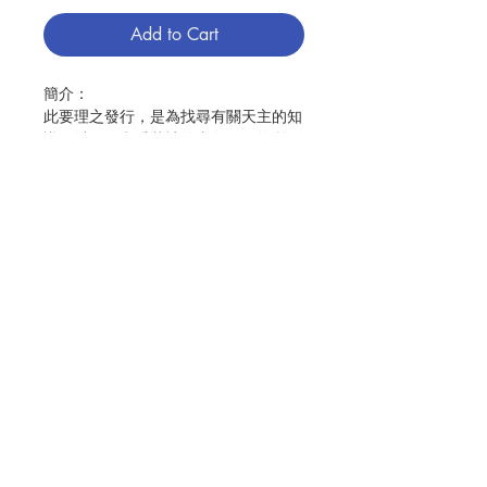
Add to Cart
簡介：
此要理之發行，是為找尋有關天主的知
識，以及願意愛慕祂的青年，解答所面
對的困惑。讀者將不再與基督面面相
覷，卻藉耶穌所啟示的信仰，深入基督
信友之生活。
本書一如《天主教教理》之結構，並援
引「青年人的教宗」─聖若望保祿二世
Contact Us
的至理名言。《青年要理》將是新福傳
事業：青年牧靈與教理講授的瑰寶。
Store Address
作者: Carlos Miguel Buela
譯者: 醒來編譯組
出版：醒來出版社
分類：教理
Payment Method
出版日期：2023年3月
頁數：431