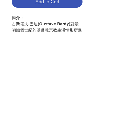
Add to Cart
簡介：
古斯塔夫‧巴迪(Gustave Bardy)對最
初幾個世紀的基督教宗教生活情形所進
行的描述，無論是從基督徒自身的見
證，還是由其反對者或者當時的觀察家
們的見證，都凸顯出了「基督宗教體制
的唯一性和眾所周知的吊詭性特點」。
作者: Gustave Bardy
譯者: 劉玉川
Contact Us
出版：原道出版有限公司
分類：神學
出版日期：2025年
頁數：421
Store Address
ISBN：9789887615989
No. 3063036034
Payment Method