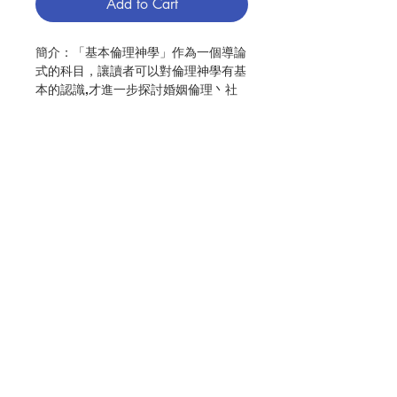
Add to Cart
簡介：「基本倫理神學」作為一個導論
式的科目，讓讀者可以對倫理神學有基
本的認識,才進一步探討婚姻倫理丶社
會倫理丶醫療倫理等學科的專有問題。
倫理神學作為神學中的一部分,便是要
在信仰的光照下,以理性去反省與倫理
有關的課題,要求基督徒在生活中作出
更成熟的倫理抉擇,去回應天主慈愛的
召叫。因此「基本倫理神學」就是先幫
Contact Us
助讀者打好基礎,從天主聖言、教會訓
導,及良心深處去發現天主的感召，並
透過一些倫理原則的學習,好能在生活
中加以運用,使信仰與生活結合,以勇者
Store Address
不懼的精神去回應。
編寫：丘建峰
Payment Method
出版：聖神修院神哲學院
出版日期：2013.06