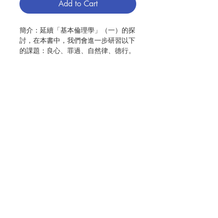
Add to Cart
簡介：延續「基本倫理學」（一）的探
討，在本書中，我們會進一步研習以下
的課題：良心、罪過、自然律、德行。
同時，也會探討倫理決定的過程，讓我
們進一步反省自身的價值判斷，如何可
以更趨向真、善、美。
天主教的倫理神學重視客觀規律與道德
主體二者的協調，讓人在天主啟示的光
照下，以自身的良心作取捨。我們一方
Contact Us
面相值自身是聖神的宫殿，良心是天主
在我心深處的發言，但是也不會輕忽外
在的客觀世界所呈現的規律，這些自然
道德律同樣有助我們認清天主的旨意。
Store Address
唯有辨清二者，並且完美地配合，才能
有一個圓滿的倫理生活。
Payment Method
編寫：丘建峰
出版：聖神修院神哲學院