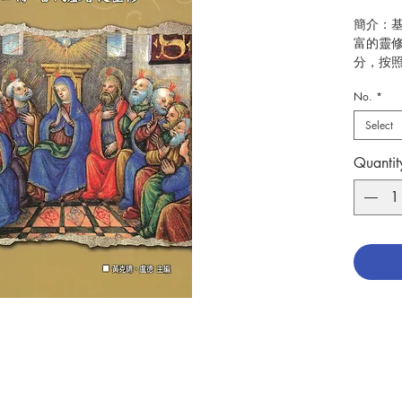
簡介：
富的靈
分，按
思想。
No.
*
父時代
四、近
Select
靈修；
基督徒
Quantit
本書各
紹各自
用各傳
第一手
要參考
作者：
出版：
頁數：3
初版日期：
分類：
ISBN：9
No. 310