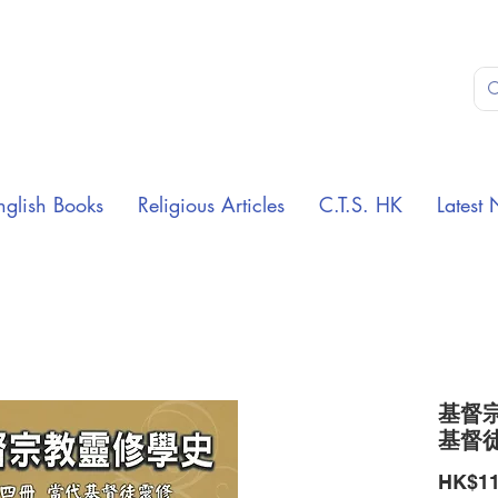
nglish Books
Religious Articles
C.T.S. HK
Latest 
基督
基督
HK$11