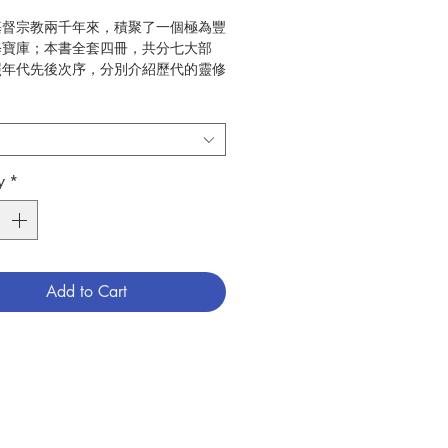
基督宗教兩千年來，積聚了一個極為豐
修寶庫；本書全套四冊，共分七大部
照年代先後次序，分別介紹歷代的靈修
第一冊包括：一、聖經靈修觀；二、教
靈修；第二冊包括：三、中世紀靈修；
代天主教靈修；第三冊包括：五、正教
六、新教靈修；第四冊包括：七、當代
靈修。
y
*
章，除了延邀各個靈修團體的學者，介
的靈修傳統與特色外；作者們也多次引
統的原典，讓讀者對這些經典之作能有
的認識。最後，在各章之末，還附有主
書目，提供讀書進一步的研讀。
Add to Cart
黃克鑣、盧德
光啟文化事業
23
2015.06
靈修、教友生活
789575468156
3002239