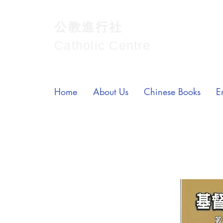
公教進行社
Catholic Centre
Home
About Us
Chinese Books
E