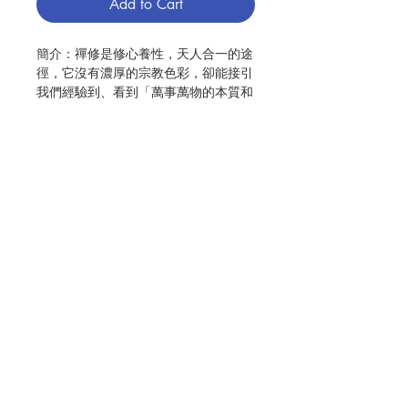
Add to Cart
簡介：禪修是修心養性，天人合一的途
徑，它沒有濃厚的宗教色彩，卻能接引
我們經驗到、看到「萬事萬物的本質和
自性」，包括我們的「本來面目」、
「天主的肖像，天主的模樣」。
甘迺迪神父自身經歷梵二前後，信仰表
達方式改變的巨浪，這經歷引導他直面
生命與信仰的本質，因而走上禪修之
路。在書中，作者以《無門關》、《碧
Contact Us
巖集》及《六祖壇經》等禪宗經典公
案，及蘇軾、寒山等詩人的作品為例，
從基督徒的觀點，帶領讀者體會其中的
深意及其與耶穌的福音相融相通之處。
Store Address
達賴喇嘛曾再三提醒大家，佛教與基督
信仰在人類情感和文化上差異太大，無
Payment Method
法用單一的方式闡明真理。作者在此分
享的禪修體會，也並不是要把基督徒變