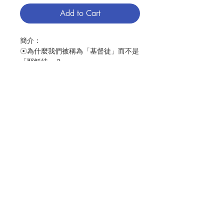
Add to Cart
簡介：
☉為什麼我們被稱為「基督徒」而不是
「耶穌徒」？
大多數人都知道耶穌是誰，但你知道
「基督」是誰嗎？基督只是耶穌的姓氏
或用來表明身分的頭銜嗎？基督的角色
和耶穌有何不同？從耶穌誕生以來，耶
穌與基督不總是同一個人嗎？
Contact Us
身為全球知名的靈修導師，五十年來，
羅爾神父幫助了上百萬人意識到信仰與
靈性的重要性。在本書中，他首次探討
Store Address
耶穌被稱為「基督」的意涵，以及我們
對信仰的這些理解要如何化成實際生
活，為生命重新帶來希望和意義。
Payment Method
☉在上主內看見一切，也在一切的事物