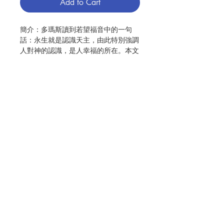
Add to Cart
簡介：
多瑪斯讀到若望福音中的一句
話：永生就是認識天主，由此特別強調
人對神的認識，是人幸福的所在。本文
是從哲學的立場，探討多瑪斯如何在認
識的脈絡中，及人如何以語言論述，說
明他的神觀。他認為對神的知識是科學
知識，是最高層次的知識故是智慧。從
理性推理而認識神存在及神是第一原
因，這是理性的智慧。由理性推理而認
識神與人愛的關係，是超越理性之智
Contact Us
慧，或神賜之智慧。
本文共分三個部分，第一部分旨在說明
多瑪斯神觀形成的歷史淵源與背景，以
及亞里斯多德思想西傳，對多瑪斯所帶
Store Address
來的影響。第二部分則討論人如何藉自
然之光，由理性推理而發現神，及存在
物所以在此的原因。存在物的存有實現
Payment Method
了，乃因神無中創造；萬物是他有者，
唯有神是自有者，故進而說明如何以語