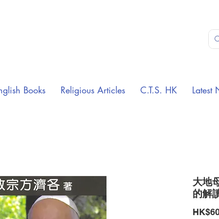
nglish Books
Religious Articles
C.T.S. HK
Latest 
大地母
的解
HK$60