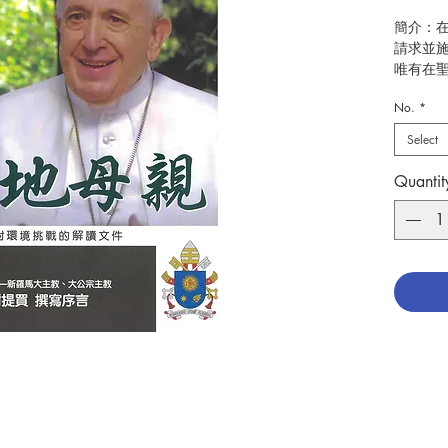
簡介：
請求並
唯有在
主教為
No.
*
出版：
Select
分類：
出版日期：
Quantit
頁數：9
ISBN: 9
No. : 3