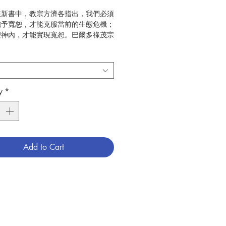
在新書中，教宗方濟各指出，我們必須
施予寬恕，才能克服當前的生態危機；
聖神內，才能實現寬恕。巴爾多祿茂宗
此撰寫了序言。
澳門樂仁出版社
教會
2020.7
y
*
6
789996556203
073039004
Add to Cart