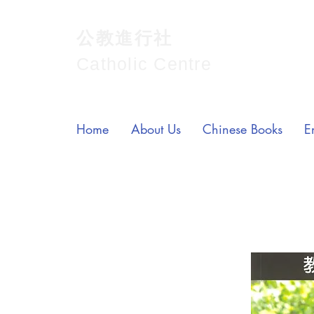
公教進行社
Catholic Centre
Home
About Us
Chinese Books
E