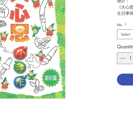
簡介：
《大心
主日學
總結。
No.
*
列有所
完成圖
Select
只需把
Quantit
製作有
用。目
星表示
四星表
提供的
並再創
所賜的
作者：
出版：
分類：
出版日
頁數：
7