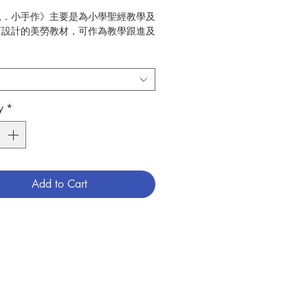
思．小手作》主要是為小學聖經教學及
而設計的美勞教材，可作為教學跟進及
內容按新約聖經經文編次，每一作業均
需的材料工具、製作步驟，配合製作及
說明，部分需用的圖已預先繪印，導師
圖複印、栽出，即能使用，清晰簡便。
y
*
難有易，導師可隨學生的年紀和能力選
錄頁附有以星顯示的「難易指數」，一
最容易，約適用於幼稚園高班及初小；
示最難，約適用於中小及高小。書中所
製作方法和材料不限一式，導師可修改
Add to Cart
作，讓每個參與其中的，都能發揮上帝
創造力和想像力。
陶淘
宗教教育中心
兒童宗教
期：
2007.12
7