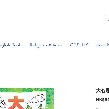
nglish Books
Religious Articles
C.T.S. HK
Latest 
大心思
HK$54