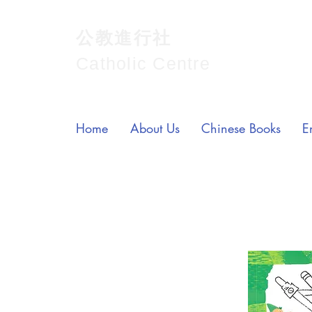
公教進行社
Catholic Centre
Home
About Us
Chinese Books
E