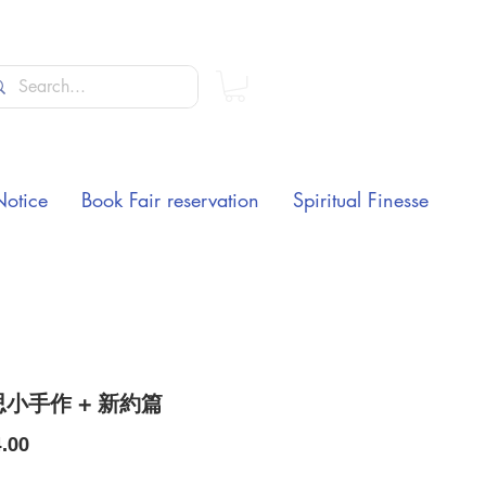
Notice
Book Fair reservation
Spiritual Finesse
小手作 + 新約篇
Price
.00