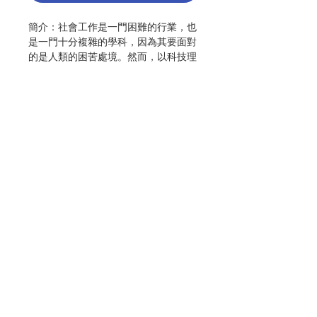
簡介：社會工作是一門困難的行業，也
是一門十分複雜的學科，因為其要面對
的是人類的困苦處境。然而，以科技理
性為本的主流社會工作觀，卻未能給工
作員提供有效的指引，去解決受助者的
困苦。再加上商業管理主義模式盛行於
社會工作界，使得原本已經困難重重的
行業變得更為扭曲，增加了工作員對解
決受助者苦況的無力感。
科學技術的高度發展，再配合著流行於
現代社會的價值相對主義，以及過度高
Contact Us
舉的人權理念，使得宗教信仰和傳統道
德，再不能如前般規範人類的行為。對
大多數現代人而言，人類行為似乎最終
只能夠以個人的感覺上的喜好為指引，
Store Address
以滿足個人慾望為依歸。但越依靠感覺
上的喜好行事，會越使得人的意志變得
薄弱，慢慢地沉溺於慾望中。感覺和意
Payment Method
志起衝突所產生的張力，深深影響着個
人的行為。雖然知道根據意志而行是道