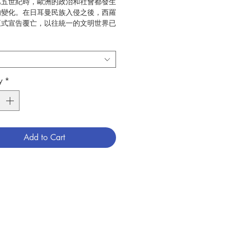
第五世紀時，歐洲的政治和社會都發生
的變化。在日耳曼民族入侵之後，西羅
正式宣告覆亡，以往統一的文明世界已
，但天主教卻成為凝聚歐洲世界的新力
會精神滲透了人民的私人生活和公共領
為歐洲一致的精神；尤其在文化領域
會成了無與倫比的領導者，直到歐洲各
族國家的形態成長，才逐漸脫離了教會
y
*
和監護。這種進展直到十五世紀末才完
成為近代發展的曙光。
（Joseph Motte, S. J.）
光啟文化事業
Add to Cart
歷史
65.03
26
9789575468217
3002002