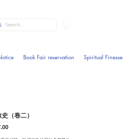
Notice
Book Fair reservation
Spiritual Finesse
教史（卷二）
Price
.00