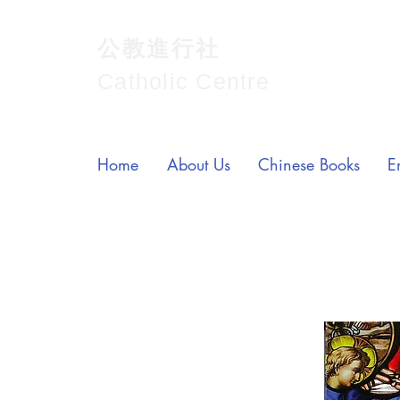
公教進行社
Catholic Centre
Home
About Us
Chinese Books
E