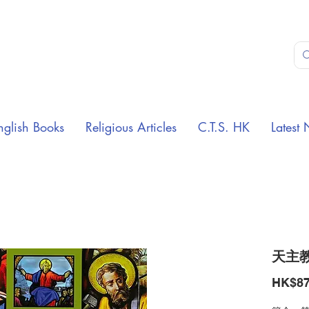
nglish Books
Religious Articles
C.T.S. HK
Latest 
天主
HK$87