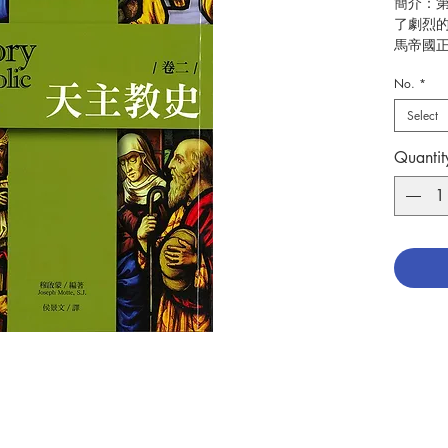
簡介：
了劇烈
馬帝國
不復見
No.
*
量。教
域，成
Select
內，教
國朝民
Quantit
的扶持
成，並
作者：穆啟蒙
出版：
分類：
初版：19
頁數：2
ISBN : 
No. 311