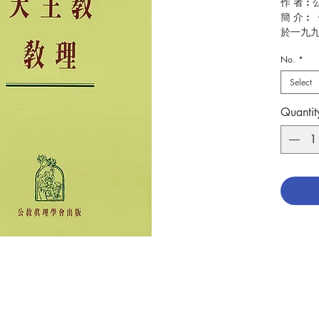
作 者 :
簡 介 
於一九
「秉承
No.
*
是一本
的可靠
Select
出 版：
Quantit
頁 數：8
分 類：教
ISBN:9
No. 305