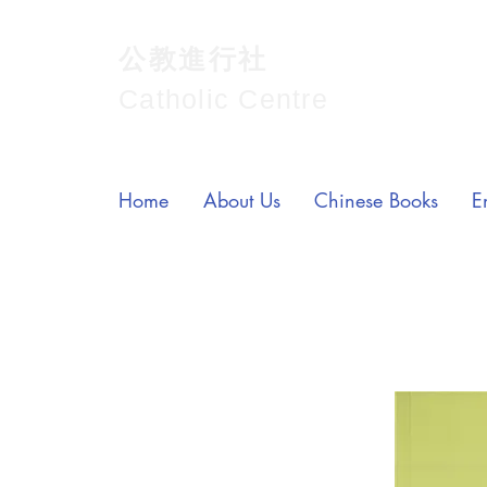
公教進行社
Catholic Centre
Home
About Us
Chinese Books
E