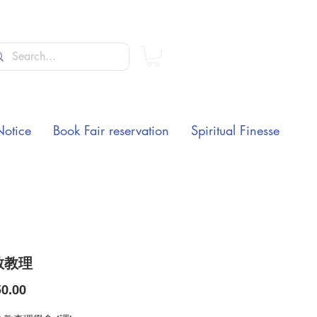
Notice
Book Fair reservation
Spiritual Finesse
教教理
Price
0.00