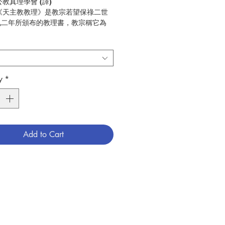
 公教真理學會 (譯)
: 《天主教教理》是教宗若望保祿二世
九二年所頒布的教理書，教宗稱它為
梵二精神最全面和深思熟的成果」，它
有價值而可信的工具書，也是傳揚信仰
準則。
公教真理學會
y
*
56
義 / 教理
789627958598
6009154
Add to Cart