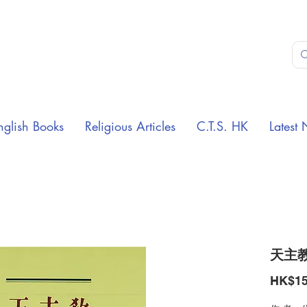
nglish Books
Religious Articles
C.T.S. HK
Latest 
天主
HK$15