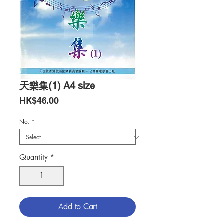
天樂集(1) A4 size
Price
HK$46.00
No.
*
Quantity
*
Add to Cart