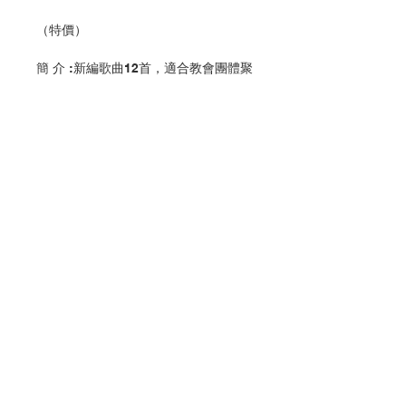
（特價）
簡 介 :新編歌曲12首，適合教會團體聚
會及活動採用。
編 者 :香港教區聖樂委員會
頁 數 :56
分 類 :音樂
ISBN:9789628909018
No. 3216009201
Contact Us
Store Address
Payment Method