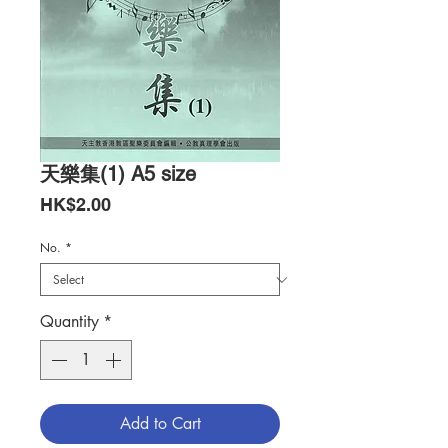
天樂集(1) A5 size
Price
HK$2.00
No.
*
Quantity
*
Add to Cart