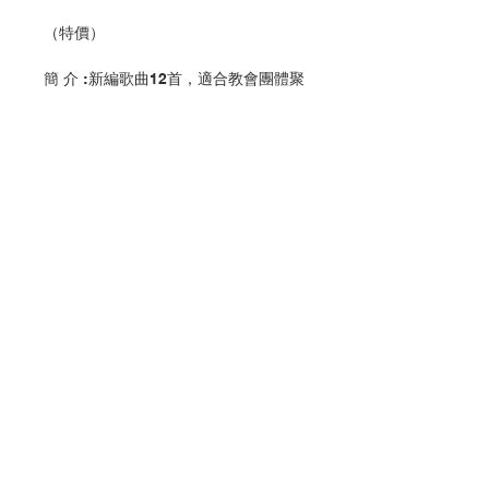
（特價）
簡 介 :新編歌曲12首，適合教會團體聚
會及活動採用。
編 者 :香港教區聖樂委員會
頁 數 :24
分 類 :音樂
ISBN:9789628909070
No. 3216009202
Contact Us
Store Address
Payment Method