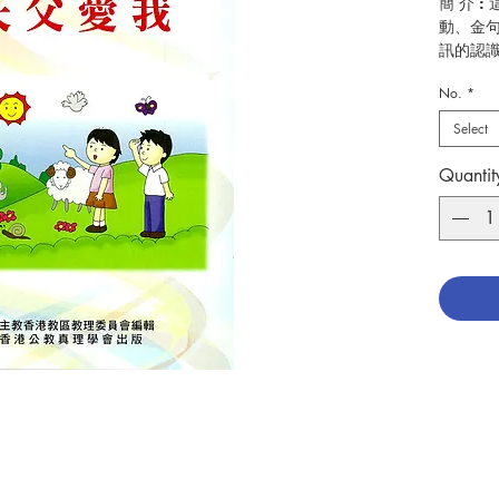
簡 介 
動、金
訊的認
並引導
No.
*
彼此相
師或家
Select
愛我》適
Quantit
作者：
出版：
頁數：7
分類：
ISBN:9
No. 305