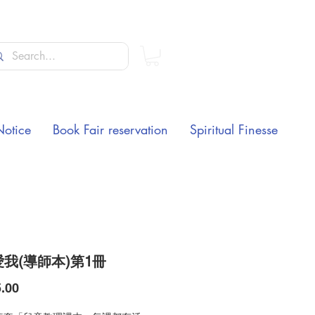
Notice
Book Fair reservation
Spiritual Finesse
我(導師本)第1冊
Price
.00