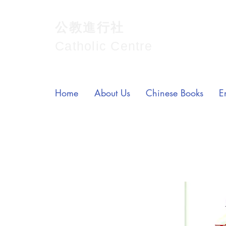
公教進行社
Catholic Centre
Home
About Us
Chinese Books
E