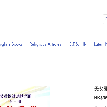
nglish Books
Religious Articles
C.T.S. HK
Latest 
天父愛
HK$35