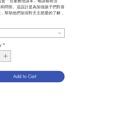
: 這套「兒童教理課本」每課都有活
句和問答。這設計是為加強孩子們對喜
識，幫助他們加深對天主慈愛的了解，
他們作出回應，在生活上實踐愛天主和
愛。每冊課本都有「導師手冊」協助導
長陪同孩子們一起學習。第一冊《天父
合6-7歲的兒童。
y
*
香港教區教理委員會
公教真理學會
6
教義／教理
789628909452
Add to Cart
6009168