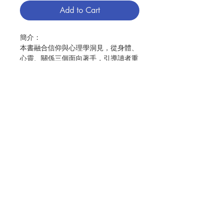
Add to Cart
簡介：
本書融合信仰與心理學洞見，從身體、
心靈、關係三個面向著手，引導讀者重
新關注身體訊號、覺察內心低語、在創
造中找回活力，並學習建立健康的人際
界線。這既是尋回生命節奏的起點，更
是一段溫柔擁抱自我的療癒旅程。
書中設計的三十個微練習，將自我關懷
化為具體可行的小步驟——從練習呼
Contact Us
吸、沐浴晨光、放鬆塗鴉乃至改變思考
習慣等，這些不帶負擔的生活片刻，正
是讓生命重獲平衡的契機。當我們在付
Store Address
出與自愛之間找到節奏，終將領悟：真
正的照顧，從不需要以掏空自己為代
價。
Payment Method
假如你……