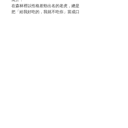
在森林裡以性格差勁出名的老虎，總是
把「給我好吃的，我就不吃你」當成口
頭禪掛在嘴邊。直到有一天老虎尾巴上
出現了一朵人見人愛的尾巴花，從此，
生活開始了巨大的改變。
老虎挨不住尾巴花的要求，第一次學會
幫助小動物、第一次聽到謝謝、第一次
吃到答謝大餐。就這樣老虎和尾巴花總
是形影不離，直到頭髮都變白了。有一
天，老虎和尾巴花掉入陷阱，被網子捕
住，他們要如何脫離這危險的困境呢？
Contact Us
作者：李芝殷
譯者：葛增娜
出版：親子天下股份有限公司
Store Address
分類：兒童圖書
出版日期：2022年6月
頁數：72
Payment Method
ISBN：9786263052390
No. 3183059042