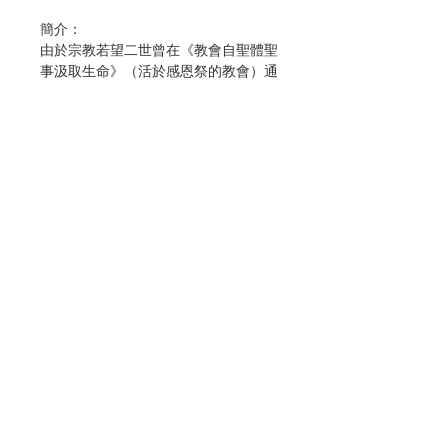
簡介：
由於宗教若望二世曾在《教會自聖體聖
事汲取生命》（活於感恩祭的教會）通
諭中指出「必須十分忠實地遵守感恩李
銀規範」（通諭52號）。
《羅馬彌撒經書總論》（2022年新
版）中文本也於二〇〇三年出版，許多
神父和教友常會問，如何才能正確地舉
行彌撒。他們雖然閱讀了上述的文件，
但希望禮儀委員會能編著一本簡單的
「如何正確地舉行彌撒」的冊子。
Contact Us
有鑒於此，台灣地區主教團禮儀委員會
趙一舟蒙席與他的團隊，編寫了這一本
Store Address
冊子，書中列出了各式彌撒規程，不同
角色的職責，流程的要義，舉行彌撒時
應注意的變更。更寫出了禮儀中身體舉
Payment Method
止的意義，「手」的功用等，並特別闡
述了感恩經的重要性、要義和如何運