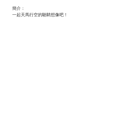
簡介：
一起天馬行空的馳騁想像吧！
如果世界上沒有了「磁」，不能用磁鐵
吸東西真是傷腦筋，而且還會有更可怕
的事情發生？
如果世界沒有磁……
磁鐵沒有磁力，門禁卡失靈，擴音器沒
聲音；導航失靈，飛機方向偏離，連鴿
子、大雁也找不到回家的路；地球磁場
Contact Us
消失，宇宙輻射洶湧來襲；人類遭受輻
射傷害，罹患皮膚癌已經不稀奇；商家
推出視力恢復儀、防護面罩、抗輻射藥
Store Address
劑；人們躲到地底去，建造功能齊全的
社區，這裡有培養植物的溫室、有提供
抗輻射飲食的餐聽；但這只是暫時的辦
Payment Method
法，因為物資漸漸匱乏，而地震和火山
噴發，將摧毀最後的避難所……