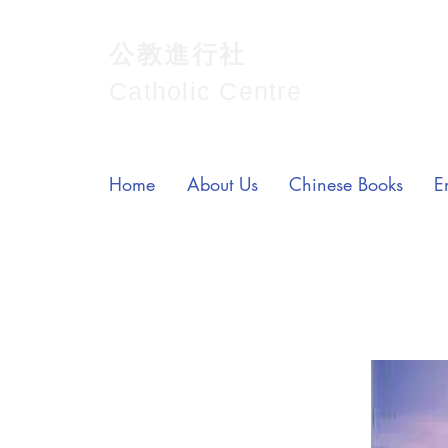
公教進行社
Catholic Centre
Home
About Us
Chinese Books
E