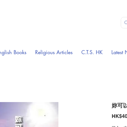
nglish Books
Religious Articles
C.T.S. HK
Latest 
妳可
HK$40