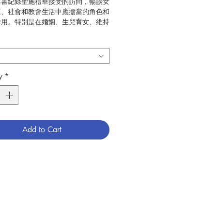
本書紀錄聖施禮華接受的訪問，暢談女
庭、社會和教會生活中應擔當的角色和
作用。特別是在婚姻、生兒育女、維持
結、獨身生活、使徒工作等作了很獨
際的評語和建議，幫助女性能活出更精
生。
李禹英
y
*
清泉
婚姻、家庭
9
9999001
Add to Cart