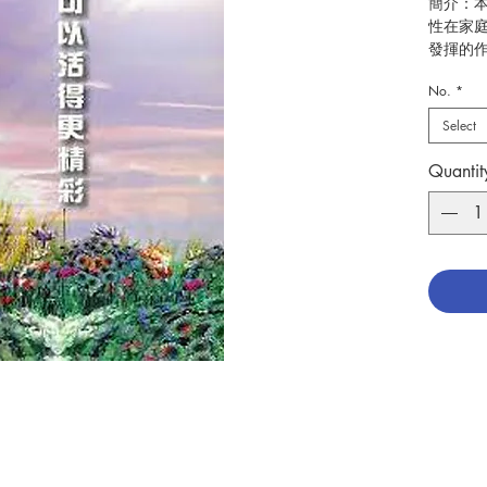
簡介：
性在家
發揮的
家庭團
No.
*
特、實
彩的人
Select
作者：
Quantit
出版：
分類：
頁數：6
No. 314