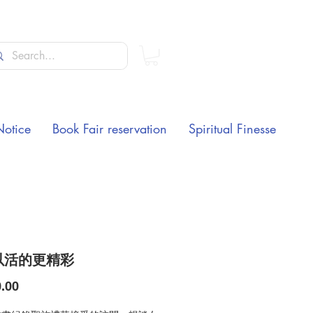
Notice
Book Fair reservation
Spiritual Finesse
以活的更精彩
Price
.00