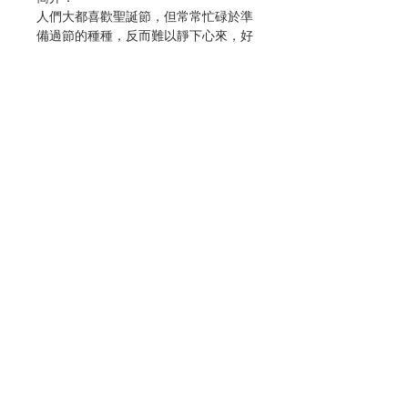
人們大都喜歡聖誕節，但常常忙碌於準
備過節的種種，反而難以靜下心來，好
好領受這時刻非凡得到意義。本書正是
為了讓聖誕節，不再淪為「忙、茫、
盲」的慣例而寫的。
藉由閱讀每日節錄的一小段經文、反思
和祈禱，能在這準備與等待的時刻，將
日常生活的種種渴望和需要，舉心向
上，和上主建立親密的個人連結。
作者：John Scally
Contact Us
譯者：黃士芬
出版：光啟文化事業
分類：靈修
出版日期：2022年10月
Store Address
頁數：157
ISBN：9789575469894
No. 3103002289
Payment Method