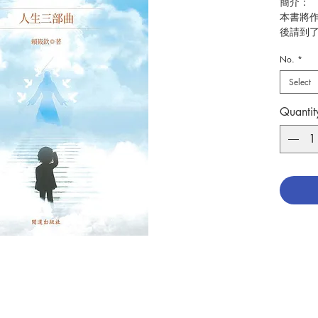
簡介：
本書將
後請到
闆」，
No.
*
者分享
能，將
Select
化」及
生的疑
Quantit
作者：
出版：
分類：
出版日期
頁數：2
ISBN：9
No. 310