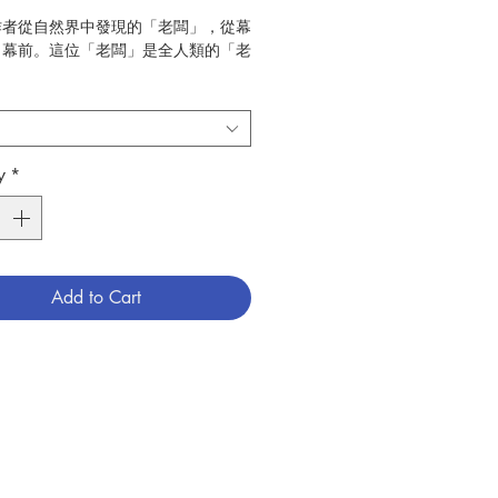
作者從自然界中發現的「老闆」，從幕
了幕前。這位「老闆」是全人類的「老
也是整個宇宙的「老闆」──天主。作
其在自然科學界中發現天主的奧妙及大
之分為「生命的奧妙」、「生活的聖
「永生的神話」三部分，解答人類對人
問。
y
*
賴筱欽
聞道出版社
靈修、教友生活
：2021年12月初版
Add to Cart
34
786269535927
3005140