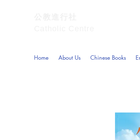
公教進行社
Catholic Centre
Home
About Us
Chinese Books
E