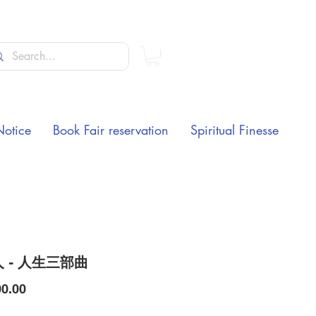
Notice
Book Fair reservation
Spiritual Finesse
 - 人生三部曲
Price
0.00