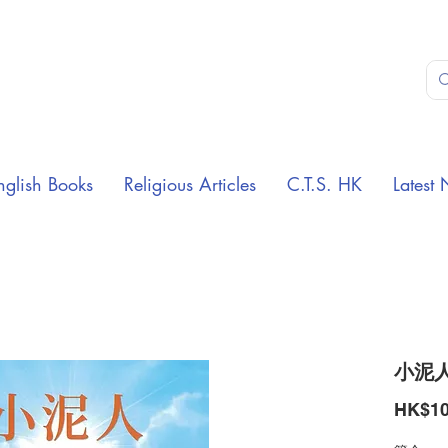
nglish Books
Religious Articles
C.T.S. HK
Latest 
小泥人
HK$10