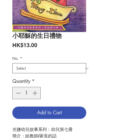
小耶穌的生日禮物
Price
HK$13.00
No.
*
Quantity
*
Add to Cart
光鹽幼兒故事系列：幼兒第七冊
簡介：給教師/家長的話