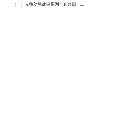
（一）光鹽幼兒故事系列全套共四十二
冊（幼兒十二冊、幼低十五冊和幼高十
五冊），適合3-6歲的幼兒閱讀。
（二）本故事系列配合幼稚園各級宗教
科課程，可作為該課程的輔助教材。
（三）透過生動、有趣的故事，使幼兒
學習友愛、寬恕、善良的美德，效法基
督愛主愛人的精神。
（四）幼兒如在初學階段得到良好的品
德培育，長大後必能發揮光與鹽的作
用，照亮和感染他身邊的人，使他們也
能感受到基督的愛。
（五）故事內容簡單，使幼兒容易明
Contact Us
白，懂得自行閱讀。
（六）透過家長篇，讓家長明白故事的
主旨，並鼓勵家長陪同幼兒一起閱讀，
Store Address
感受親自閱讀的樂趣。
編輯：天主教香港教區
Payment Method
教理委員會（幼稚園組）
香港天主教教友總會