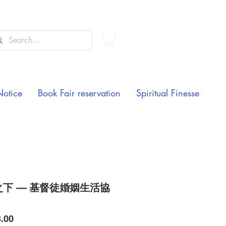
Notice
Book Fair reservation
Spiritual Finesse
之下 — 基督徒婚姻生活協
Price
.00