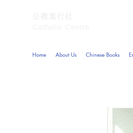
公教進行社
Catholic Centre
Home
About Us
Chinese Books
E