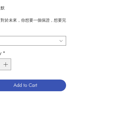
子默
「對於未來，你想要一個保證，想要完
實卻是：出身名門，傾國傾城，恭喜你
妲己。出身寒門，家境貧窮，事業動
運多舛，啊！肯定不行呀──你剛剛拒
穌！看，連耶穌在你眼中都不夠理想，
是否真的清楚自己要的是什麼？」
y
*
的戀愛和擇偶當有的明智，到婚後如何
人世界的情趣與處理日常生活的問題，
對雙方大家庭各種複雜關係應有的態
基督徒夫妻的靈修和成聖之途，到挽救
Add to Cart
裂之婚姻的方法，再到給出幸福婚姻的
在這本雖短卻精的小書裡，子默探討了
有婚姻都會遇到的問題，爲基督徒善度
出了明確的方向。
光啟文化事業
67
婚姻
/
基督徒
/
兩性溝通