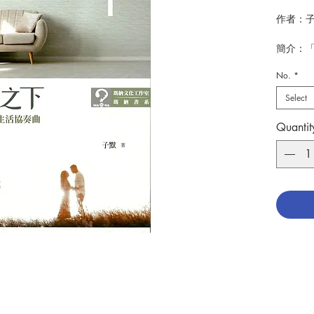
作者：
簡介：
美。現
No.
*
得到了
蕩，命
Select
絕了耶
所以你
Quantit
從婚前
享受兩
再到面
度；從
即將破
祕笈，
幾乎所
婚姻指
出版：
頁數：1
分類：