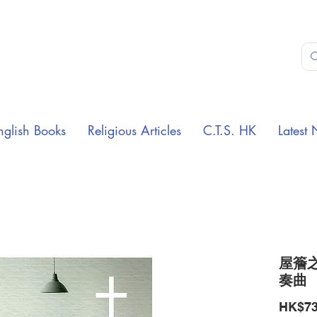
nglish Books
Religious Articles
C.T.S. HK
Latest 
屋簷
奏曲
HK$73