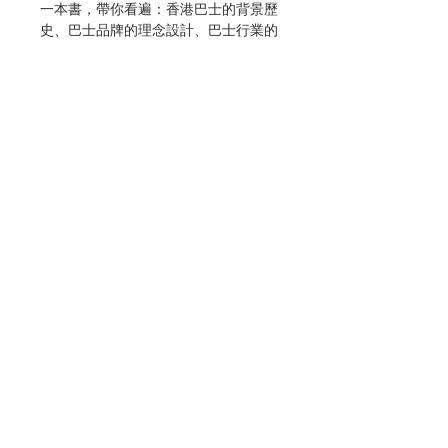
一本書，帶你看遍：香港巴士的背景歷
史、巴士品牌的理念設計、巴士行業的
進步發展、有關巴士的種種趣味知識及
科學實驗……
巴士在我們的日常生活中，是重要的交
通工具！不同的巴士路線，帶領著我們
到達香港不同的地方！那麼，你知道香
港巴士發展的小歷史嗎？香港有哪些巴
士公司每天為市民提供服務？巴士司機
日常有何職責呢？巴士車身的裡裡外外
結構，你認識多少？有關巴士的各種趣
味知識、科學實驗，我們一起來發現，
Contact Us
好嗎？
歡迎大小朋友，一起進入「香港品牌
Store Address
博物館」之《巴士的故事》展館！
作者：吳博林、譚小晴
Payment Method
繪者：Clayton, Wing
出版：Toast Publishing,格子盒作室