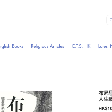
nglish Books
Religious Articles
C.T.S. HK
Latest 
布局思
人生
HK$10