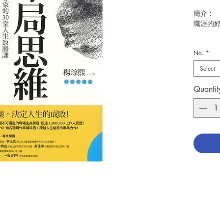
簡介：
職涯的
10多年
No.
*
課題！超
月刊》、
Select
跨越人
Quantit
只會埋
局，收
案全在
錢多事
薪水普通
我該選
明明我
重他？
我想要