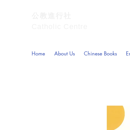
公教進行社
Catholic Centre
Home
About Us
Chinese Books
E