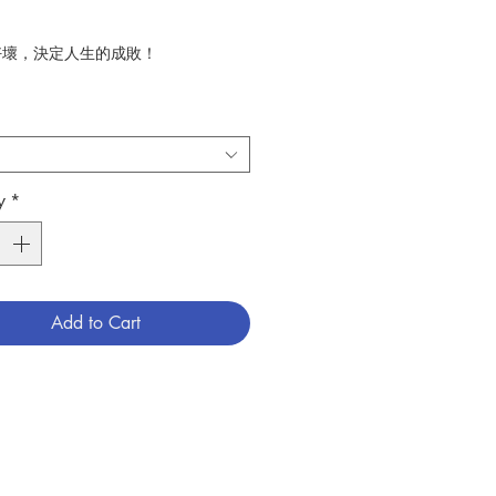
好壞，決定人生的成敗！
專業經驗、30個不可迴避的職場生存
過1,000,000工作人認證！《經理人
《Cheers》知名職場作家楊琮熙，
生格局的專業力作！
y
*
頭苦幹，只能望洋興嘆。啟動職場布
穫複利人生。能否達成夢想與目標，答
你的「眼界」中。
少離家近，不一定就是「好工作」？
Add to Cart
的主管職 vs. 薪水比較高的技術職，
哪一個？
們的能力、績效差不多，為何老闆更看
升職，怎麼做才能讓老闆捨他、選我？