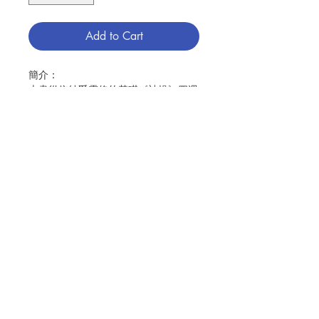
Add to Cart
簡介：
本書從依納爵靈修的基礎《神操》四週
的動力著手，指出此動力如何具體改變
人的生活。
寫這本書，是為了使信仰與生活和好，
是為了將屬於你的或者你所探尋的信仰
安放於你生活的中心，使之照亮你的生
Contact Us
活，並且轉變它的方方面面。這本書也
是為了將你的生活安放於你信仰的中
心，使你在真實的生活中找到那位真天
主。
Store Address
本書的寫作扎根於依納爵．羅耀拉之經
驗的傳統。他的《神操》是最負盛名的
Payment Method
靈修作品之一，這是一本對祈禱的指
南，其中所描述的滋味，只有透過實際