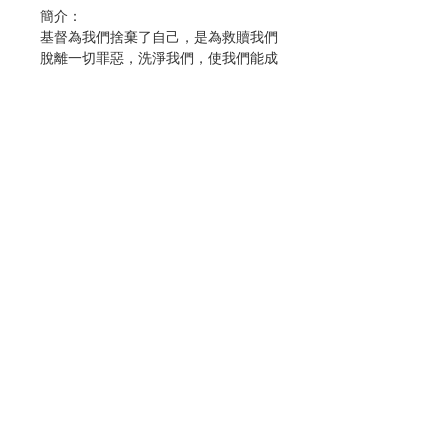
簡介：
基督為我們捨棄了自己，是為救贖我們
脫離一切罪惡，洗淨我們，使我們能成
為祂的選民，叫我們熱心行善。(鐸
2:14)
手抄保祿書信共有11本，即《羅馬
書》、《格林多前後書》、《迦拉達
書》、《厄弗所書》、《斐理伯書》、
《哥羅森書》、《得撒洛尼前後書》、
《弟茂德前後書》、《弟鐸書》、《費
肋孟書》、《希伯來書》。
Contact Us
保祿原名掃祿，自豪在加瑪里耳門下受
教，是對法律極度熱忱的法利塞人，甚
至激進地迫害基督徒；但耶穌在大馬士
Store Address
革顯現給他後，就此改變了他的一生。
聖保祿宗徒不是耶穌在世時所召叫的那
Payment Method
十二位，而是耶穌復活後所召選的。他
是「特選之器」，蒙召成為「外邦人的